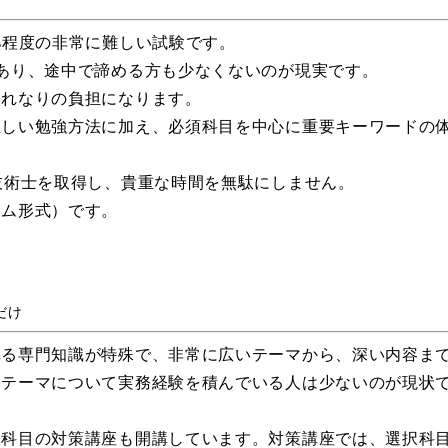
%程度の非常に難しい試験
です。
あり、途中で諦める方も少なくない
のが現実です。
それなりの負担
になります。
正しい勉強方法に加え、必須科目を中心に重要キーワードの
技術士を取得し、貴重な時間を無駄にしません。
イム形式）
です。
だけ
れる専門知識が特殊で、非常に広いテーマから、深い内容ま
いテーマについて実務経験を積んでいる人は少ない
のが現状
択科目の対策講座も開講しています。対策講座では、選択科