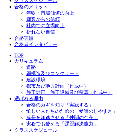
クラススケジュール
合格のメリット
年収・市場価値の向上
顧客からの信頼
社内での立場向上
折れない自信
合格実績
合格者インタビュー
TOP
カリキュラム
道路
鋼構造及びコンクリート
建設環境
都市及び地方計画（作成中）
施工計画、施工設備及び積算（作成中）
選ばれる理由
合格のカギを知り「実践する」
忙しい人たちのための「受講のしやすさ」
成長を加速させる「仲間の存在」
実務でも使える「課題解決能力」
クラススケジュール