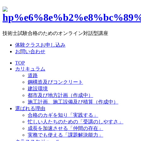
技術士試験合格のためのオンライン対話型講座
体験クラスお申し込み
お問い合わせ
TOP
カリキュラム
道路
鋼構造及びコンクリート
建設環境
都市及び地方計画（作成中）
施工計画、施工設備及び積算（作成中）
選ばれる理由
合格のカギを知り「実践する」
忙しい人たちのための「受講のしやすさ」
成長を加速させる「仲間の存在」
実務でも使える「課題解決能力」