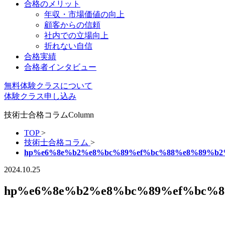
合格のメリット
年収・市場価値の向上
顧客からの信頼
社内での立場向上
折れない自信
合格実績
合格者インタビュー
無料体験クラスについて
体験クラス申し込み
技術士合格コラム
Column
TOP
>
技術士合格コラム
>
hp%e6%8e%b2%e8%bc%89%ef%bc%88%e8%89%b2
2024.10.25
hp%e6%8e%b2%e8%bc%89%ef%bc%8