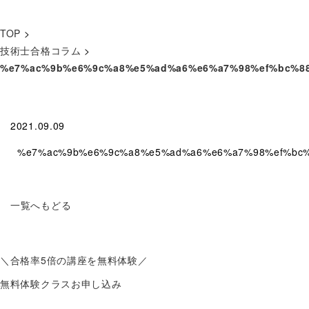
TOP
>
技術士合格コラム
>
%e7%ac%9b%e6%9c%a8%e5%ad%a6%e6%a7%98%ef%bc%8
2021.09.09
%e7%ac%9b%e6%9c%a8%e5%ad%a6%e6%a7%98%ef%bc
一覧へもどる
＼合格率
5倍
の講座を無料体験／
無料体験クラスお申し込み