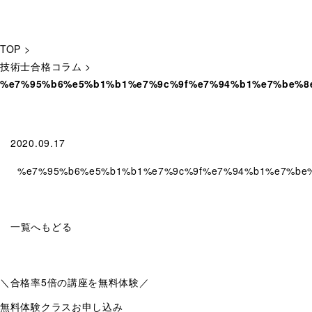
TOP
>
技術士合格コラム
>
%e7%95%b6%e5%b1%b1%e7%9c%9f%e7%94%b1%e7%be%8
2020.09.17
%e7%95%b6%e5%b1%b1%e7%9c%9f%e7%94%b1%e7%be
一覧へもどる
＼合格率
5倍
の講座を無料体験／
無料体験クラスお申し込み