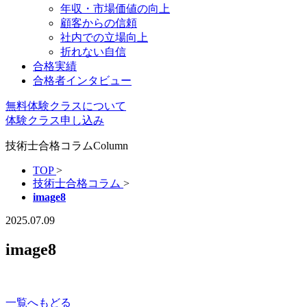
年収・市場価値の向上
顧客からの信頼
社内での立場向上
折れない自信
合格実績
合格者インタビュー
無料体験クラスについて
体験クラス申し込み
技術士合格コラム
Column
TOP
>
技術士合格コラム
>
image8
2025.07.09
image8
一覧へもどる