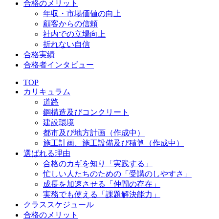
合格のメリット
年収・市場価値の向上
顧客からの信頼
社内での立場向上
折れない自信
合格実績
合格者インタビュー
TOP
カリキュラム
道路
鋼構造及びコンクリート
建設環境
都市及び地方計画（作成中）
施工計画、施工設備及び積算（作成中）
選ばれる理由
合格のカギを知り「実践する」
忙しい人たちのための「受講のしやすさ」
成長を加速させる「仲間の存在」
実務でも使える「課題解決能力」
クラススケジュール
合格のメリット