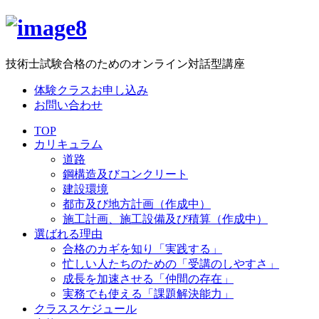
技術士試験合格のためのオンライン対話型講座
体験クラスお申し込み
お問い合わせ
TOP
カリキュラム
道路
鋼構造及びコンクリート
建設環境
都市及び地方計画（作成中）
施工計画、施工設備及び積算（作成中）
選ばれる理由
合格のカギを知り「実践する」
忙しい人たちのための「受講のしやすさ」
成長を加速させる「仲間の存在」
実務でも使える「課題解決能力」
クラススケジュール