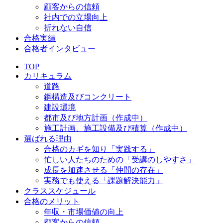
顧客からの信頼
社内での立場向上
折れない自信
合格実績
合格者インタビュー
TOP
カリキュラム
道路
鋼構造及びコンクリート
建設環境
都市及び地方計画（作成中）
施工計画、施工設備及び積算（作成中）
選ばれる理由
合格のカギを知り「実践する」
忙しい人たちのための「受講のしやすさ」
成長を加速させる「仲間の存在」
実務でも使える「課題解決能力」
クラススケジュール
合格のメリット
年収・市場価値の向上
顧客からの信頼