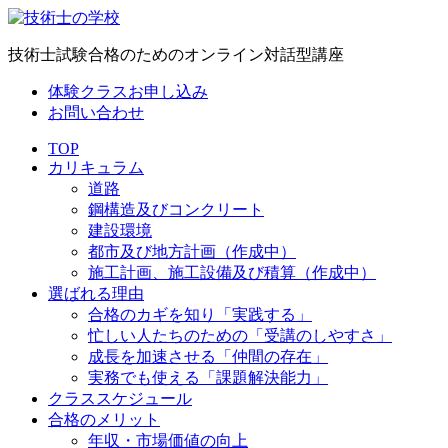
技術士試験合格のためのオンライン対話型講座
体験クラスお申し込み
お問い合わせ
TOP
カリキュラム
道路
鋼構造及びコンクリート
建設環境
都市及び地方計画（作成中）
施工計画、施工設備及び積算（作成中）
選ばれる理由
合格のカギを知り「実践する」
忙しい人たちのための「受講のしやすさ」
成長を加速させる「仲間の存在」
実務でも使える「課題解決能力」
クラススケジュール
合格のメリット
年収・市場価値の向上