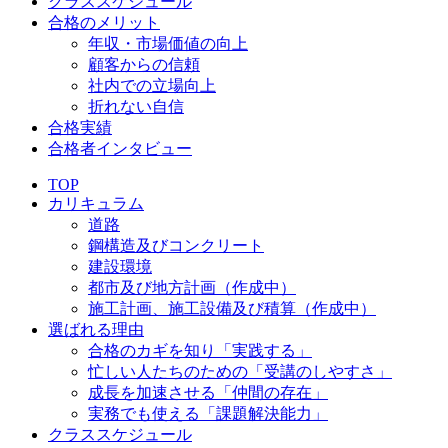
クラススケジュール
合格のメリット
年収・市場価値の向上
顧客からの信頼
社内での立場向上
折れない自信
合格実績
合格者インタビュー
TOP
カリキュラム
道路
鋼構造及びコンクリート
建設環境
都市及び地方計画（作成中）
施工計画、施工設備及び積算（作成中）
選ばれる理由
合格のカギを知り「実践する」
忙しい人たちのための「受講のしやすさ」
成長を加速させる「仲間の存在」
実務でも使える「課題解決能力」
クラススケジュール