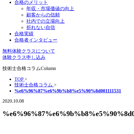
合格のメリット
年収・市場価値の向上
顧客からの信頼
社内での立場向上
折れない自信
合格実績
合格者インタビュー
無料体験クラスについて
体験クラス申し込み
技術士合格コラム
Column
TOP
>
技術士合格コラム
>
%e6%96%87%e6%9b%b8%e5%90%8d001111531
2020.10.08
%e6%96%87%e6%9b%b8%e5%90%8d00