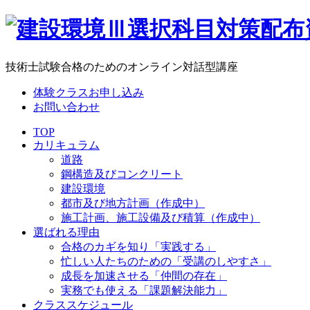
技術士試験合格のためのオンライン対話型講座
体験クラスお申し込み
お問い合わせ
TOP
カリキュラム
道路
鋼構造及びコンクリート
建設環境
都市及び地方計画（作成中）
施工計画、施工設備及び積算（作成中）
選ばれる理由
合格のカギを知り「実践する」
忙しい人たちのための「受講のしやすさ」
成長を加速させる「仲間の存在」
実務でも使える「課題解決能力」
クラススケジュール