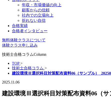
年収・市場価値の向上
顧客からの信頼
社内での立場向上
折れない自信
合格実績
合格者インタビュー
無料体験クラスについて
体験クラス申し込み
技術士合格コラム
Column
TOP
>
技術士合格コラム
>
建設環境Ⅲ選択科目対策配布資料06（サンプル）_202505
2025.11.06
建設環境Ⅲ選択科目対策配布資料06（サンプ