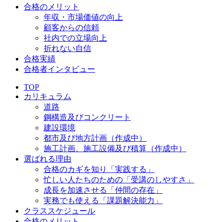
合格のメリット
年収・市場価値の向上
顧客からの信頼
社内での立場向上
折れない自信
合格実績
合格者インタビュー
TOP
カリキュラム
道路
鋼構造及びコンクリート
建設環境
都市及び地方計画（作成中）
施工計画、施工設備及び積算（作成中）
選ばれる理由
合格のカギを知り「実践する」
忙しい人たちのための「受講のしやすさ」
成長を加速させる「仲間の存在」
実務でも使える「課題解決能力」
クラススケジュール
合格のメリット