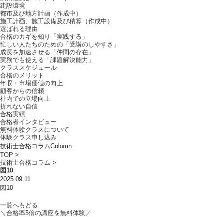
建設環境
都市及び地方計画（作成中）
施工計画、施工設備及び積算（作成中）
選ばれる理由
合格のカギを知り「実践する」
忙しい人たちのための「受講のしやすさ」
成長を加速させる「仲間の存在」
実務でも使える「課題解決能力」
クラススケジュール
合格のメリット
年収・市場価値の向上
顧客からの信頼
社内での立場向上
折れない自信
合格実績
合格者インタビュー
無料体験クラスについて
体験クラス申し込み
技術士合格コラム
Column
TOP
>
技術士合格コラム
>
図10
2025.09.11
図10
一覧へもどる
＼合格率
5倍
の講座を無料体験／